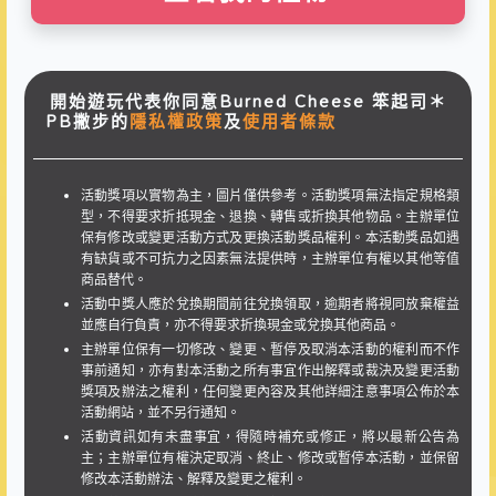
開始遊玩代表你同意Burned Cheese 笨起司＊
PB撇步的
隱私權政策
及
使用者條款
活動獎項以實物為主，圖片僅供參考。活動獎項無法指定規格類
型，不得要求折抵現金、退換、轉售或折換其他物品。主辦單位
保有修改或變更活動方式及更換活動獎品權利。本活動獎品如遇
有缺貨或不可抗力之因素無法提供時，主辦單位有權以其他等值
商品替代。
活動中獎人應於兌換期間前往兌換領取，逾期者將視同放棄權益
並應自行負責，亦不得要求折換現金或兌換其他商品。
主辦單位保有一切修改、變更、暫停及取消本活動的權利而不作
事前通知，亦有對本活動之所有事宜作出解釋或裁決及變更活動
獎項及辦法之權利，任何變更內容及其他詳細注意事項公佈於本
活動網站，並不另行通知。
活動資訊如有未盡事宜，得隨時補充或修正，將以最新公告為
主；主辦單位有權決定取消、終止、修改或暫停本活動，並保留
修改本活動辦法、解釋及變更之權利。