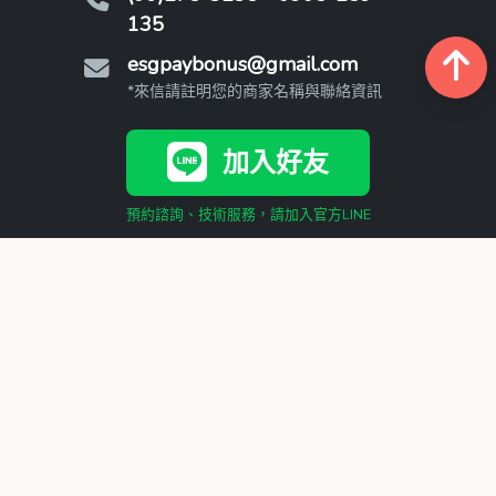
135
esgpaybonus@gmail.com
*來信請註明您的商家名稱與聯絡資訊
加入好友
預約諮詢、技術服務，請加入官方LINE
PB撇步產品服務
AI行銷導流
Google預訂
線上點餐
AI CRM客服與導流Agent_基礎版
AI CRM客服與導流Agent_進階版