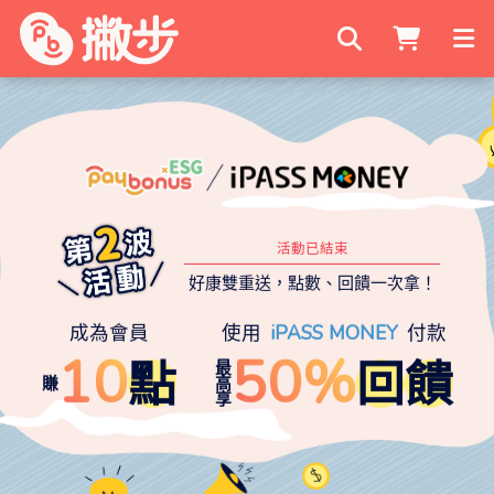
搜尋商家
活動已結束
好康雙重送，點數、回饋一次拿！
成為會員
使用
iPASS MONEY
付款
10
50%
點
回
饋
最
賺
高
享