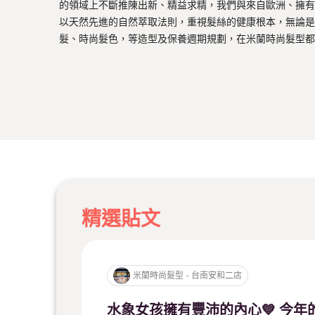
的領域上不斷推陳出新、精益求精，我們與來自歐洲、擁有
以天然先進的自然萃取法則，重視髮絲的健康根本，無論是
髮、時尚髮色，等造型及保養週期規劃，在米蘭時尚髮型都
精選貼文
米蘭時尚髮型 - 台南安和二店
水象女孩擁有豐沛的內心💙 今