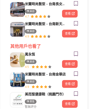
米蘭時尚髮型 - 台南長女旗艦店
美容
查看
4.7
米蘭時尚髮型 - 台南新天地店
美容
查看
4.9
其他用戶也看了
寓永恆
美食
查看
4.5
米蘭時尚髮型 - 台南金華店
美容
查看
4.9
美而堅健康鞋（桃園門市）
零售
查看
暫無評分