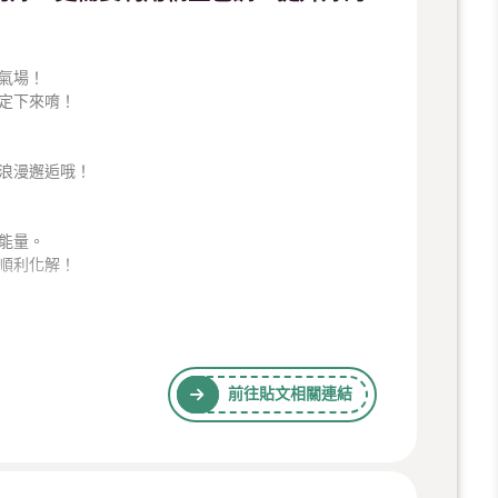
氣場！
定下來唷！
浪漫邂逅哦！
能量。
順利化解！
人氣場，也能幫助你釐清思緒──上半年可能會在副業
前往貼文相關連結
/