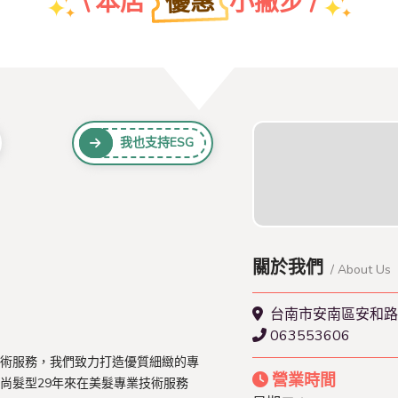
優惠
\ 本店
小撇步 /
團體特約折扣優惠
我也支持ESG
查看本店特約名單
關於我們
/ About Us
台南市安南區安和路
063553606
術服務，我們致力打造優質細緻的專
營業時間
尚髮型29年來在美髮專業技術服務