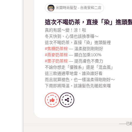
指定燙or染、洗+護流程 可享優惠1380元
https://www.milanhair.com.tw/news/detail/62/
米蘭時尚髮型 - 台南安和二店
．﹒‧°∴°☆．﹒‧°∴°﹒☆°．﹒‧°∴°☆
| 米蘭時尚髮型安和二店 |
#台南染髮
#水波紋
這次不喝奶茶，直接「染」進頭
台南市安南區安和路五段51號
真的有感～變！涼！啦
營業時間 每周二至六10:30～晚上7:30
冬天快到、心情也該換季囉～
這次不喝奶茶，直接「染」進頭髮裡
#焦糖奶茶棕
— 溫柔甜到剛剛好
#燕麥奶茶棕
— 顯白加乘100%
#栗子奶茶棕
— 提亮膚色不費力
不論你想走「優雅系」還是「混血風」
這三款通通零地雷、誰染誰好看
而且就算褪色，也一樣溫柔得剛剛好～
下周即將降溫，該讓髮色先暖起來囉
——
已