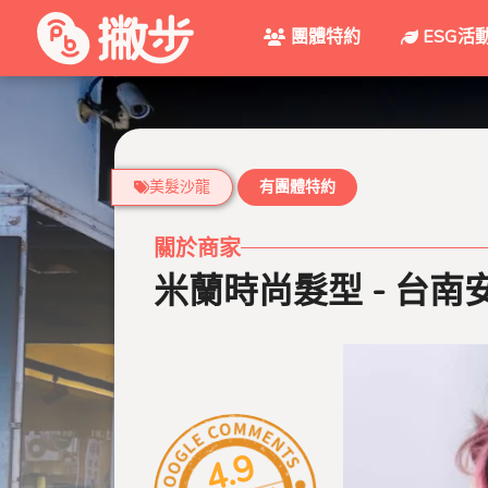
團體特約
ESG活
美髮沙龍
有團體特約
關於商家
米蘭時尚髮型 - 台南安
4.9