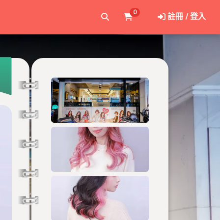
0
註冊 / 登入
安和二店