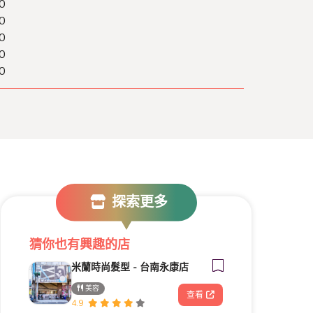
0
0
0
0
0
探索更多
猜你也有興趣的店
米蘭時尚髮型 - 台南永康店
美容
查看
4.9