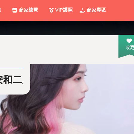
動
商家總覽
VIP護照
商家專區
收藏
和二店
米蘭時尚髮型 - 台南