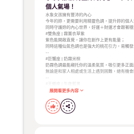
個人氣場！
水象女孩擁有豐沛的內心
今年的妳，更需要利用精靈色調，提升妳的個人
同時守護妳的內心世界，好運＋財運才會跟著穩
#雙魚座 | 霧薰衣草紫
紫色能開啟直覺，讓你在創作上更有能量；
同時這種仙氣色調也是強大的桃花引力，易觸發
--
#巨蟹座 | 奶霧米棕
奶霧色調最能襯托你的溫柔氣質，吸引更多正面
無論是和家人相處或生活上遇到困難，總有機會
--
#天蠍座 | 午夜藍黑
黑髮中若隱若現的藍色，不僅強調天蠍獨特的個
展開看更多內容
或其他領域中，獲得驚喜報酬哦！
．﹒‧°∴°☆．﹒‧°∴°﹒☆°．﹒‧°∴°☆
#更多星座配色
「用初春特調‧2026染出你的好運！」
https://www.milanhair.com.tw/column/detail/84
#三月限定活動即將到期