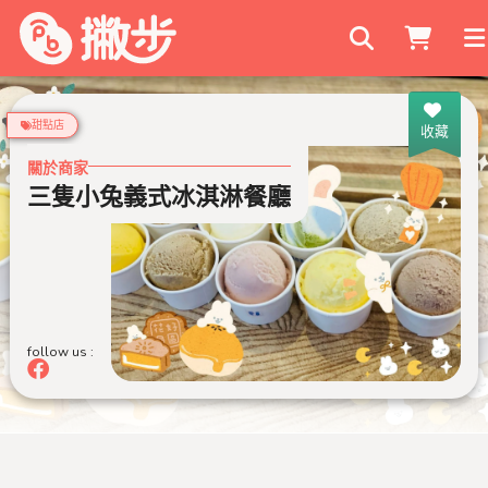
搜尋商家
甜點店
收藏
關於商家
三隻小兔義式冰淇淋餐廳
follow us :