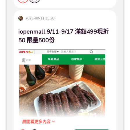
也謝謝藉由這是活動，讓許多北部的饕客慢慢認識來
2023-09-11 15:28
自『台南夜市的二師兄滷味』
iopenmall 9/11-9/17 滿額499現折
最感動的是～現場有許多客人是「聞香而來」
50 限量500份
竟然說現場瀰漫的香味就是二師兄滷味！
（這技能連小編都覺得訝異～客人已經完完全全記住
我們的味道
）
感謝主持人
佩芳的快樂配方
、
我愛大頭村-購物專家
旭村
兩位主持人的推薦
展開看更多內容