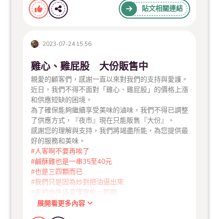
快閃活動結束！但
貼文相關連結
2023-07-24 15:56
不要忘記～我們也加入
iOPEN Mall
平台
雞心、雞屁股 大份販售中
親愛的顧客們，感謝一直以來對我們的支持與愛護。
更多《優惠及免運活動》都會在
近日，我們不得不面對「雞心、雞屁股」的價格上漲
和供應短缺的困境。
為了確保能夠繼續享受美味的滷味，我們不得已調整
了供應方式，『夜市』現在只能販售『大份』。
感謝您的理解與支持，我們將竭盡所能，為您提供最
https://mall.iopenmall.tw/009175/index.php
（附上
好的服務和美味。
連結方便大家訂購
#人客啊不要再唉了
#鹹酥雞也是一串35至40元
#也是三四顆而已
#我們只是因為炒到把油逼出來
#真的也是貨真價實的一顆顆
展開看更多內容