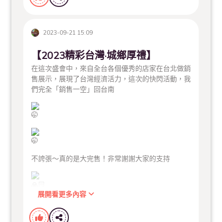
《夜市資訊》
大東東夜市 每週一、二、五 18:00-00:30
2023-09-21 15:09
花園夜市 每週四、六、日 18:00-00:30
#台南美食
#台南
#花園夜市
#大東夜市
#二師兄府前
【2023精彩台灣·城鄉厚禮】
店
#二師兄滷味
#二師兄古早味滷味
#夜市美食
#國
在這次盛會中，來自全台各個優秀的店家在台北做銷
華街美食
#海安路
#台南美術館二館
#台南伴手禮
#
售展示，展現了台灣經濟活力，這次的快閃活動，我
大東東夜市
們完全「銷售一空」回台南
不誇張～真的是大完售！非常謝謝大家的支持
展開看更多內容