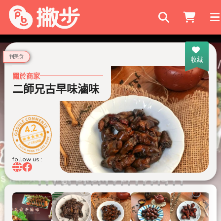
搜尋商家
美食
收藏
關於商家
二師兄古早味滷味
4.2
178 則評論
follow us :