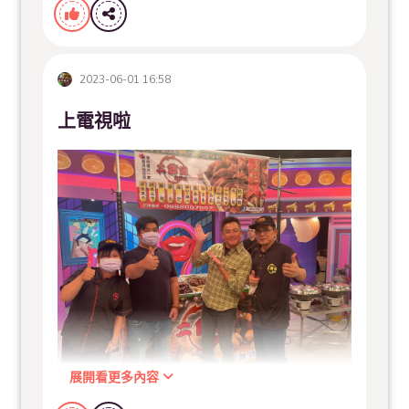
）
#二師兄滷味
#二師兄古早滷味
#台南美食
#台南
#台
南伴手禮
#夜市美食
#平台即將有一波優惠請大家拭
2023-06-01 16:58
目以待
上電視啦
展開看更多內容