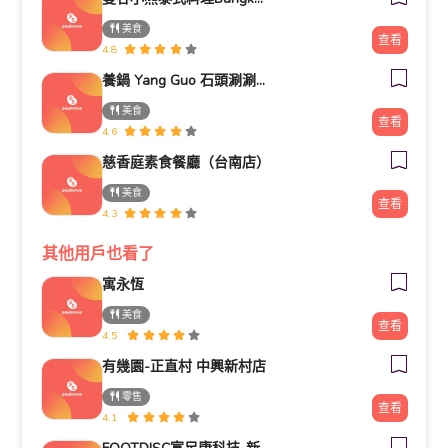
美食
查看
4.8
養鍋 Yang Guo 石頭涮涮鍋 (台南文化店) | 寵物友善餐廳 | 台南吃到飽火鍋 | 台南必吃美食 | 在地嚮導評論家【
美食
查看
4.6
慈香庭素食餐廳（台南店）
美食
查看
4.3
其他用戶也看了
寓永恆
美食
查看
4.5
有幾園-正直村 中興新村店
零售
查看
4.1