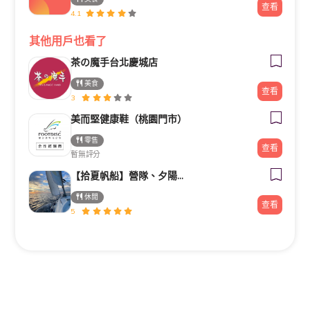
查看
4.1
其他用戶也看了
茶の魔手台北慶城店
美食
查看
3
美而堅健康鞋（桃園門市）
零售
查看
暫無評分
【拾夏帆船】營隊、夕陽團、包船、客製化帆船體驗（預約制）
休閒
查看
5