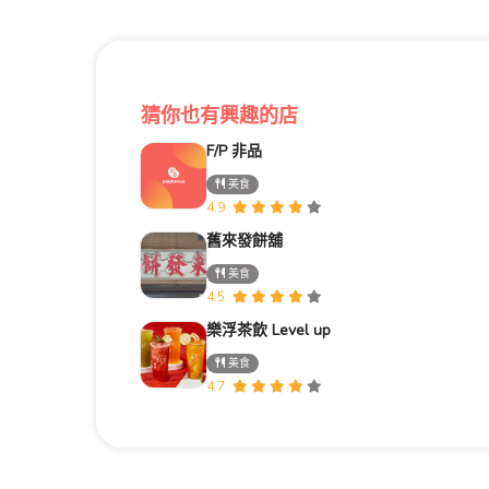
猜你也有興趣的店
F/P 非品
美食
4.9
舊來發餅舖
美食
4.5
樂浮茶飲 Level up
美食
4.7