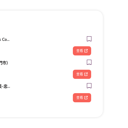
客美多咖啡 Komeda‘s Coffee - 台南小北店
查看
門市）
查看
FOOTDISC富足康科技-忠孝直營門市
查看