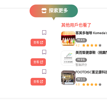
探索更多
其他用戶也看了
美食
查看
4.2
美而堅健康鞋（桃園
零售
查看
暫無評分
生活
查看
4.8