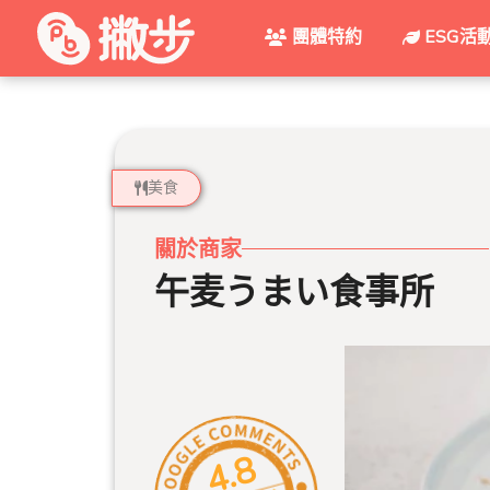
團體特約
ESG活
美食
關於商家
午麦うまい食事所
4.8