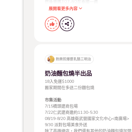
然後樂媽7/27-8/2在泰國一週
9/4在加拿大待到11中才會回台灣
展開看更多內容
8/6 派對包場美食外送
9/30 派對包場美食外送
除了高雄總店，我們還有其他的奶油麵包燒加盟
苗栗尚順育樂世界
熱樂煎爆漿乳酪三明治
奶油麵包燒半出品
18入免運$1000
臺北市兒童新樂園 3F 早上10點~下午5點
搬家期間在多送二份麵包燒
市集活動
7/15橋頭建商包場
奶油麵包燒-高雄苓雅武仁店
7/22仁武建商邀約11:30-5:30
08/19-8/20 高雄衛武營國家文化中心<南廣場>
9/30 派對包場美食外送
除了高雄總店，我們還有其他的奶油麵包燒加盟