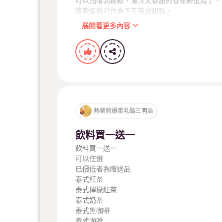
可以品嚐到鬆軟、濕潤又香甜的香蕉磅蛋糕了。
這款蛋糕可作為下午茶或甜點，
搭配一杯熱茶或咖啡更加美味。
展開看更多內容
香蕉磅蛋糕不僅味道出眾
半成品買10送一
無論是單獨享用還是與家人朋友分享，這款香蕉
宅配訂單連結
https://reurl.cc/OAoLxr
IG:
https://pse.is/xa7js
百萬部落客terry films的熱樂煎紀錄片影片採訪
https://youtu.be/uEAsAHHnAPs
特盛吃貨艾嘉推薦開箱文
宅配滿1500元免運
熱樂煎爆漿乳酪三明治
https://youtu.be/aaVa4YId34Y
#爆漿乳酪三明治
飲料買一送一
#美食DIY
飲料買一送一
#營養早午餐
宅配line : Yeelujohn
可以任選
#高雄早午餐
已價低者為贈送品
#早午餐推薦
泰式紅茶
#美食推薦
泰式檸檬紅茶
#高雄必吃
半成品買10送一
泰式奶茶
#特調美味飲品
泰式黑咖啡
#歡迎校慶市集活動邀約
泰式咖啡