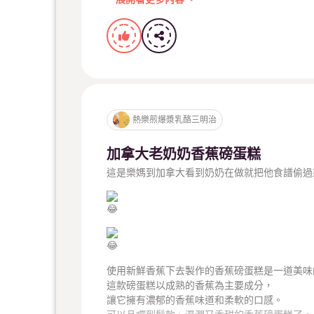
熱樂煎爆漿乳酪三明治
我們營業時間為
半成品 宅配/ 高雄自取訂購
週一店休
週二至週五09:00~18:30 ， 週六日不定期
熱樂煎爆漿乳酪三明治
早上9:00準時準備熱煎三明治給大家
加拿大老奶奶香蕉磅蛋糕
宅配訂單連結
這是樂媽到加拿大看到奶奶在做就把他食譜偷過
https://reurl.cc/OAoLxr
高雄市三民區博愛一路330號到7/21
8/5後新住址在高雄市三民區合江街11號
熱樂煎爆漿乳酪三明治
宅配滿1500元免運
使用新鮮香蕉下去製作的香蕉磅蛋糕是一道美味
這款磅蛋糕以成熟的香蕉為主要成分，
半成品 宅配/ 高雄自取訂購
宅配line : Yeelujohn
讓它擁有濃郁的香蕉味道和柔軟的口感。