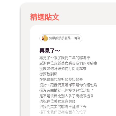
精選貼文
熱樂煎爆漿乳酪三明治
再見了～
再見了～跟了我們二年的嘟嘟車
感謝這位氣質美女購買我們的嘟嘟車
從教如何騎跟如何打開關起來
從頭教到尾
在把建商包場對頭交接過去
沒錯、跟我們買嘟嘟車幫你介紹包場
還沒有開攤就已經接到包場活動了
是不是很棒比別人多了商機跟機會
也祝這位美女生意興隆
把我們美美的嘟嘟車延續下去
接下來我們要搬店面有的忙了