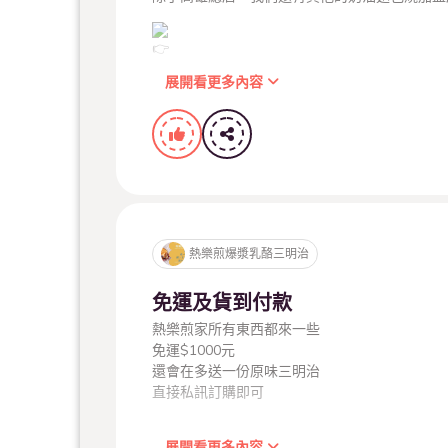
奶油麵包燒～林園店
展開看更多內容
苗栗尚順育樂世界
歡迎市集邀約/企業包場/美食外送
臺北市兒童新樂園 3F 早上10點~下午5點
我們營業時間為
週一店休
週二至週五09:00~18:30 ， 週六日不定期
熱樂煎爆漿乳酪三明治
奶油麵包燒-高雄苓雅武仁店
免運及貨到付款
早上9:00準時準備熱煎三明治給大家
熱樂煎家所有東西都來一些
奶油麵包燒～林園店
免運$1000元
還會在多送一份原味三明治
直接私訊訂購即可
高雄市三民區博愛一路330號到7/21
8/5後新住址在高雄市三民區合江街11號
歡迎市集邀約/企業包場/美食外送
展開看更多內容