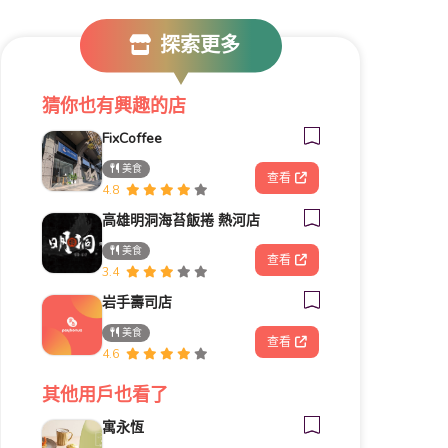
探索更多
猜你也有興趣的店
FixCoffee
美食
查看
4.8
高雄明洞海苔飯捲 熱河店
美食
查看
3.4
岩手壽司店
美食
查看
4.6
其他用戶也看了
寓永恆