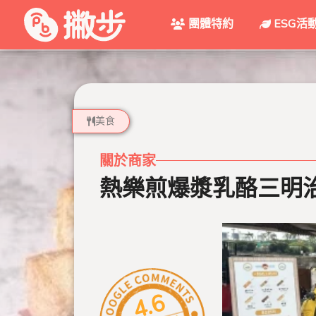
團體特約
ESG活
美食
關於商家
熱樂煎爆漿乳酪三明
4.6