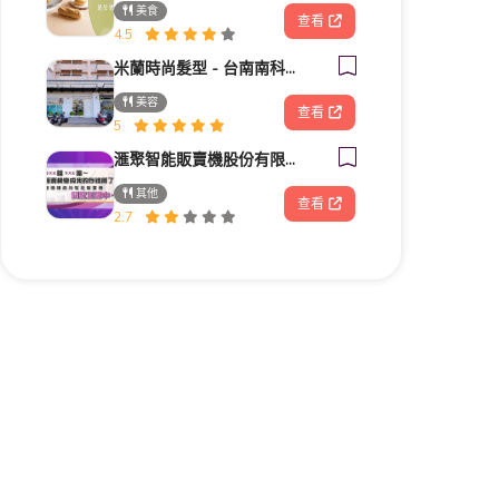
美食
查看
4.5
米蘭時尚髮型 - 台南南科新市旗艦店
美容
查看
5
滙聚智能販賣機股份有限公司
其他
查看
2.7