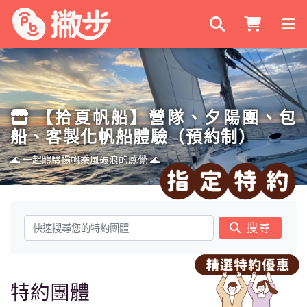
搜尋商家
【拾夏帆船】營隊、夕陽團、包
船、客製化帆船體驗（預約制）
🌊 一起體驗揚帆乘風破浪的感覺 🌊
搜尋
特約團體