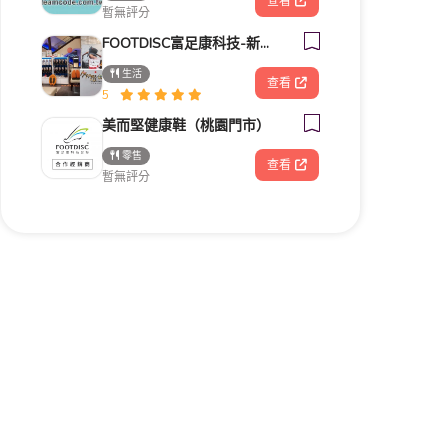
查看
暫無評分
FOOTDISC富足康科技-新光三越-桃園站前店
生活
查看
5
美而堅健康鞋（桃園門市）
零售
查看
暫無評分