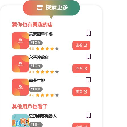
探索更多
猜你也有興趣的店
美素園早午餐
美食
查看
4.6
永基冷飲店
美食
查看
4.9
南非牛排
美食
查看
4.4
其他用戶也看了
思頂創客機器人
其他