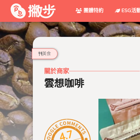
團體特約
ESG活
美食
關於商家
雲想咖啡
4.7