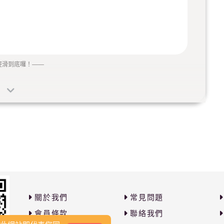
經滑到底囉！
——
芸芸眾生多有緣的咖啡豆啊？
持選擇
關於我們
常見問題
袋（50g裝）讓妳福慧雙修
會員條款
聯絡我們