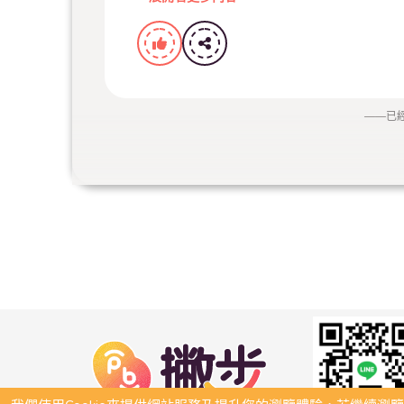
——
已
連續兩年 近一百五十公斤的選擇、這是一款與
👏高雄明淨寺
👏萬丹印如寺
👏美濃本謙寺
總是事事嚴謹 、盡善盡美的住持 師父 兩年的堅
雲想咖啡也隨喜推出買一送二共襄盛舉
3/10～4/10雲想咖啡豆給妳兔年能量
購買法會同款雲想「睥睨恰恰」雲想送妳福袋慧
來帶走屬于妳的幸福之豆吧
不是隨機送喔 讓妳選擇妳要的