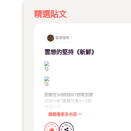
精選貼文
雲想咖啡
雲想的堅持《新鮮》
即期豆5/8烘焙8/7即將到期
7/20～8/7各款只有1～2包
限量八折
展開看更多內容