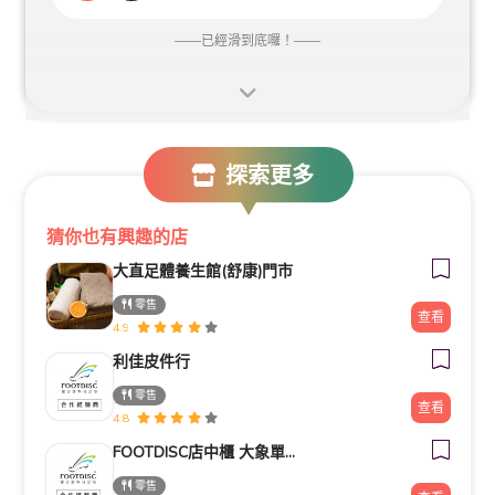
——
已經滑到底囉！
——
探索更多
猜你也有興趣的店
大直足體養生館(舒康)門市
零售
查看
4.9
利佳皮件行
零售
查看
4.8
FOOTDISC店中櫃 大象單車
零售