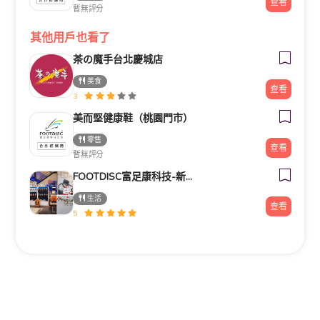
查看
暫無評分
其他用戶也看了
茶の魔手台北慶城店
美食
查看
3
美而堅健康鞋（桃園門市）
零售
查看
暫無評分
FOOTDISC富足康科技-新光三越-桃園站前店
生活
查看
5