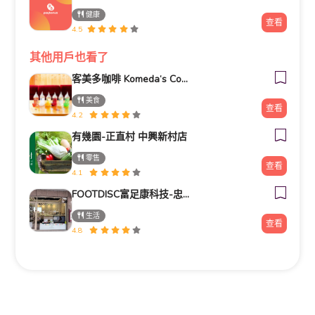
健康
查看
4.5
其他用戶也看了
客美多咖啡 Komeda‘s Coffee - 台南小北店
美食
查看
4.2
有幾園-正直村 中興新村店
零售
查看
4.1
FOOTDISC富足康科技-忠孝直營門市
生活
查看
4.8