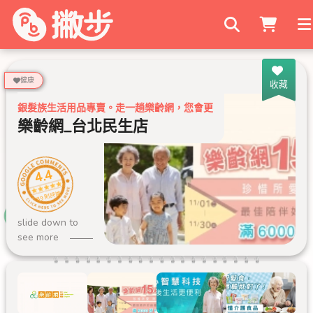
搜尋商家
健康
收藏
銀髮族生活用品專賣。走一趟樂齡網，您會更了解長輩們的需要。
樂齡網_台北民生店
4.4
89 則評論
slide down to
see more