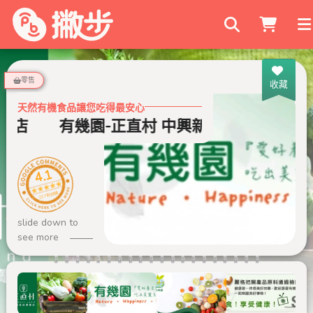
搜尋商家
零售
收藏
天然有機食品讓您吃得最安心
村店
有幾園-正直村 中興新村店
4.1
237 則評論
slide down to
see more