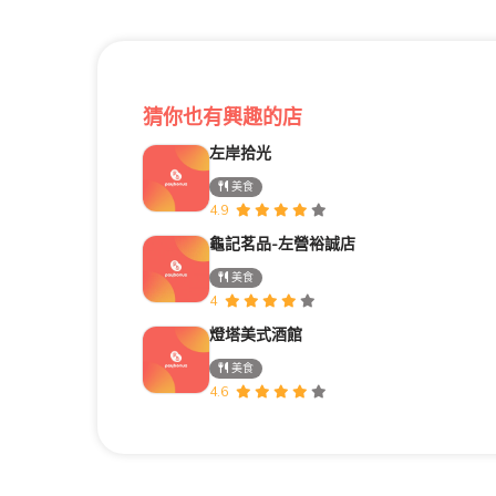
猜你也有興趣的店
左岸拾光
美食
4.9
龜記茗品-左營裕誠店
美食
4
燈塔美式酒館
美食
4.6