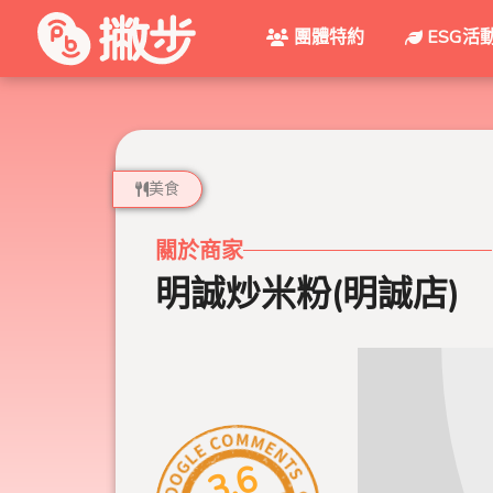
團體特約
ESG活
美食
關於商家
明誠炒米粉(明誠店)
3.6