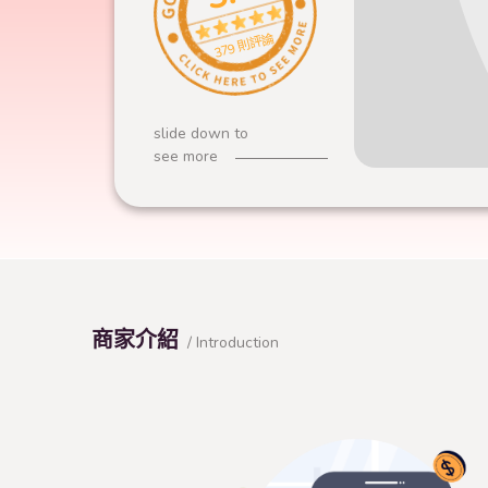
379 則評論
slide down to
see more
商家介紹
/ Introduction