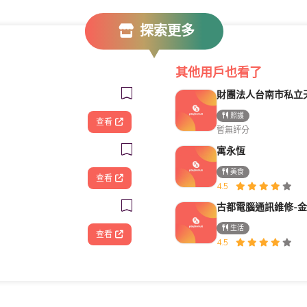
探索更多
其他用戶也看了
照護
查看
暫無評分
寓永恆
美食
查看
4.5
生活
查看
4.5