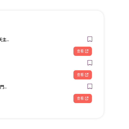
財團法人台南市私立天主教瑞復益智中心
查看
查看
古都電腦通訊維修-金門電腦筆電維修/安裝/重灌/資料救援/電腦零件推薦
查看