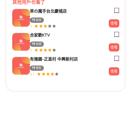
其他用戶也看了
茶の魔手台北慶城店
美食
查看
3
合家歡KTV
休閒
查看
4
有幾園-正直村 中興新村店
零售
查看
4.1