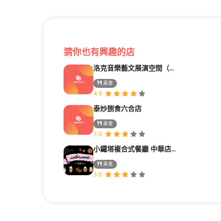
猜你也有興趣的店
洛克音樂藝文展演空間（Rock Music Live House)
美食
4.9
泰炒捌食六合店
美食
3.8
小鐵塔複合式餐廳 中華店 (原彩色巴黎)
美食
3.6