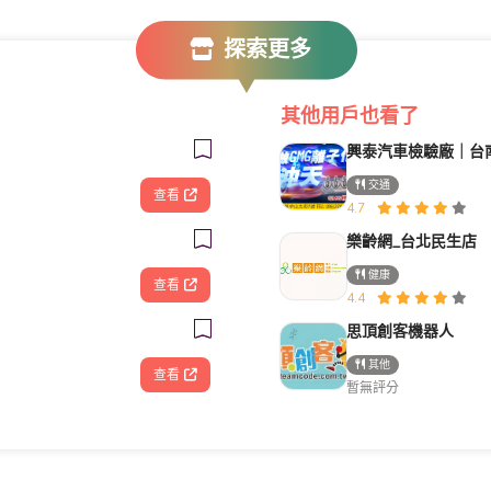
探索更多
其他用戶也看了
交通
查看
4.7
樂齡網_台北民生店
健康
查看
4.4
思頂創客機器人
其他
查看
暫無評分