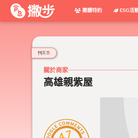
團體特約
ESG活
美食
關於商家
高雄親紫屋
4.7