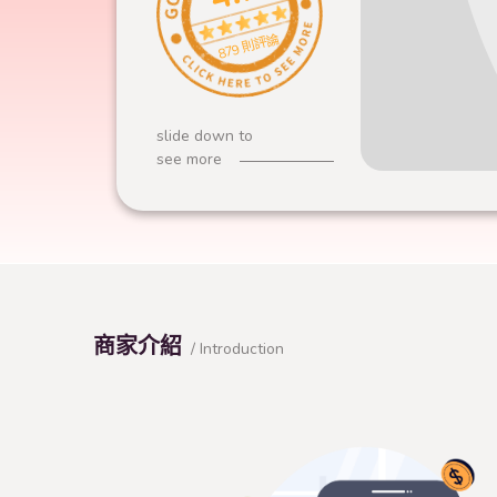
879 則評論
slide down to
see more
商家介紹
/ Introduction