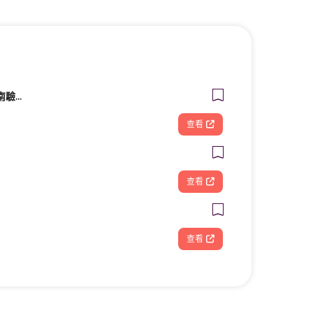
興泰汽車檢驗廠｜台南驗車｜修車｜汽車保養《路馳揚歸仁店》
查看
查看
查看