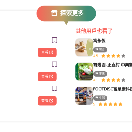
探索更多
其他用戶也看了
寓永恆
美食
查看
4.5
有幾園-正直村 中興
零售
查看
4.1
生活
查看
5