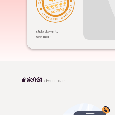
202 則評論
slide down to
see more
商家介紹
/ Introduction