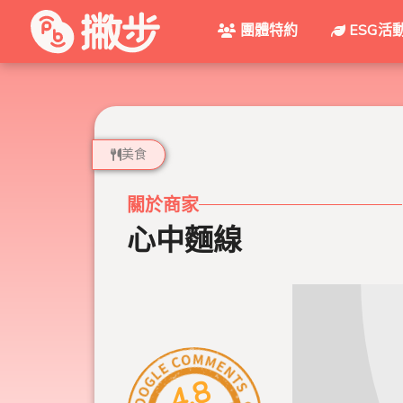
團體特約
ESG活
美食
關於商家
心中麵線
4.8