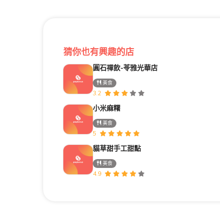
猜你也有興趣的店
圓石禪飲-苓雅光華店
美食
3.2
小米麻糬
美食
5
貓草甜手工甜點
美食
4.9