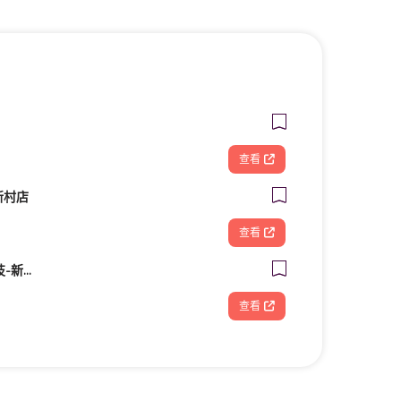
查看
新村店
查看
FOOTDISC富足康科技-新光三越-桃園站前店
查看