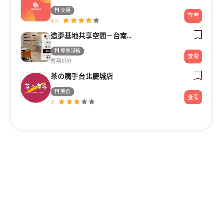
交通
查看
4.6
造夢基地共享空間－台南火車站站前館
專業服務
查看
暫無評分
茶の魔手台北慶城店
美食
查看
3