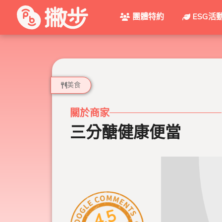
團體特約
ESG活
美食
關於商家
三分醣健康便當
4.5