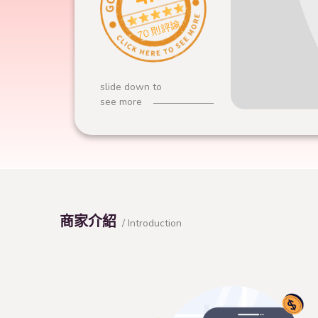
70 則評論
slide down to
see more
商家介紹
/ Introduction