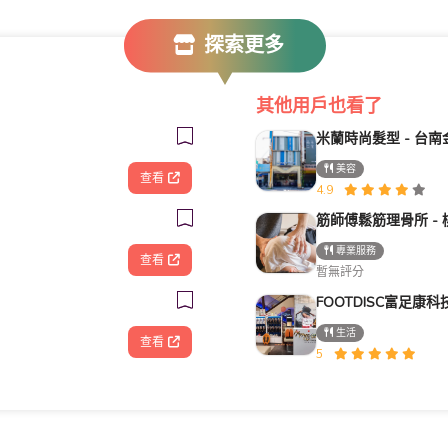
探索更多
其他用戶也看了
米蘭時尚髮型 - 台南
美容
查看
4.9
專業服務
查看
暫無評分
生活
查看
5