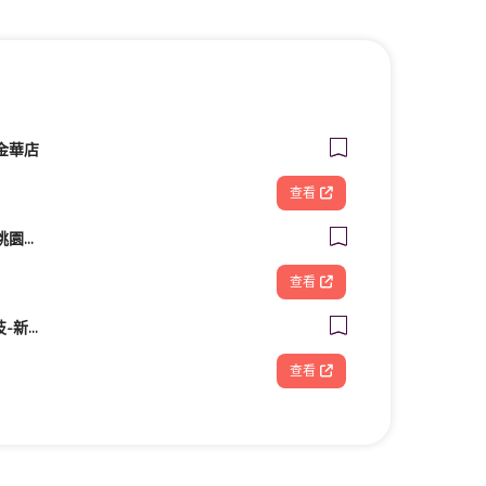
金華店
查看
筋師傅鬆筋理骨所 - 桃園整復/推拿/民俗療法/整骨
查看
FOOTDISC富足康科技-新光三越-桃園站前店
查看