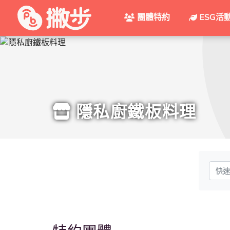
團體特約
ESG活
隱私廚鐵板料理