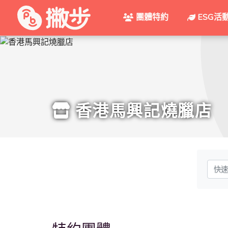
團體特約
ESG活
香港馬興記燒臘店