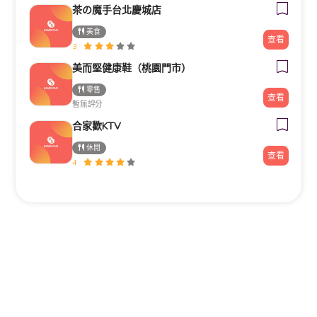
茶の魔手台北慶城店
美食
查看
3
美而堅健康鞋（桃園門市）
零售
查看
暫無評分
合家歡KTV
休閒
查看
4