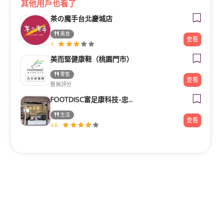
其他用戶也看了
茶の魔手台北慶城店
美食
查看
3
美而堅健康鞋（桃園門市）
零售
查看
暫無評分
FOOTDISC富足康科技-忠孝直營門市
生活
查看
4.8