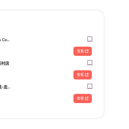
客美多咖啡 Komeda‘s Coffee - 台南小北店
查看
新村店
查看
FOOTDISC富足康科技-忠孝直營門市
查看