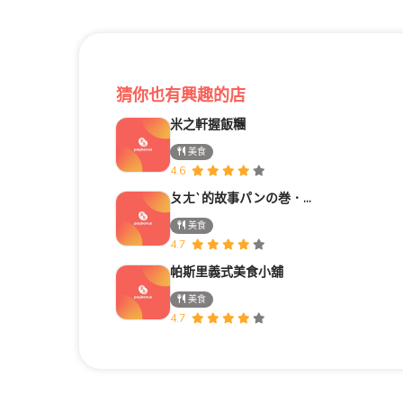
猜你也有興趣的店
米之軒握飯糰
美食
4.6
ㄆㄤˋ的故事パンの巻．南紡平實店｜台南日系麵包烘焙
美食
4.7
帕斯里義式美食小舖
美食
4.7