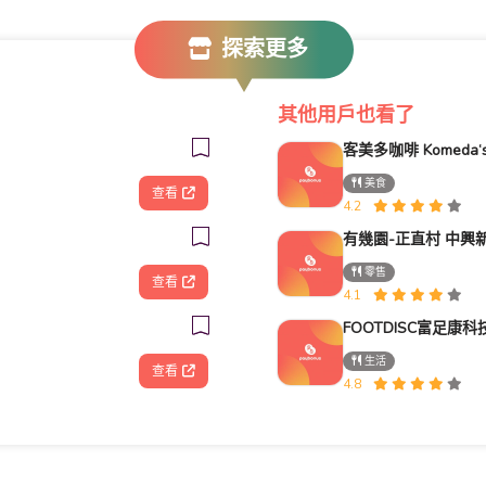
探索更多
其他用戶也看了
美食
查看
4.2
有幾園-正直村 中興
零售
查看
4.1
生活
查看
4.8