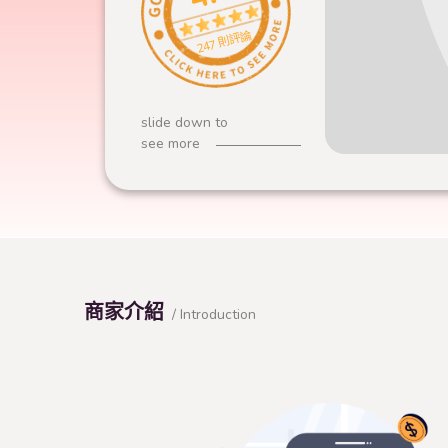
247 則評論
slide down to
see more
商家介紹
/ Introduction