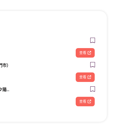
查看
門市）
查看
【拾夏帆船】營隊、夕陽團、包船、客製化帆船體驗（預約制）
查看