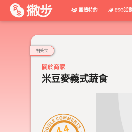
團體特約
ESG活
美食
關於商家
米豆麥義式蔬食
4.4