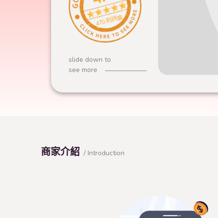
470 則評論
slide down to
see more
商家介紹
/ Introduction