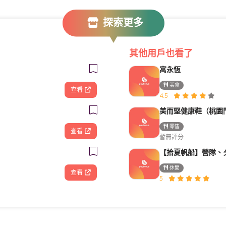
探索更多
其他用戶也看了
寓永恆
美食
查看
4.5
美而堅健康鞋（桃園
零售
查看
暫無評分
休閒
查看
5