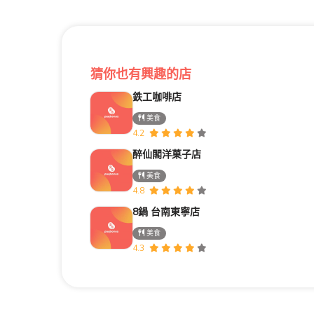
猜你也有興趣的店
鉄工咖啡店
美食
4.2
醉仙閣洋菓子店
美食
4.8
8鍋 台南東寧店
美食
4.3