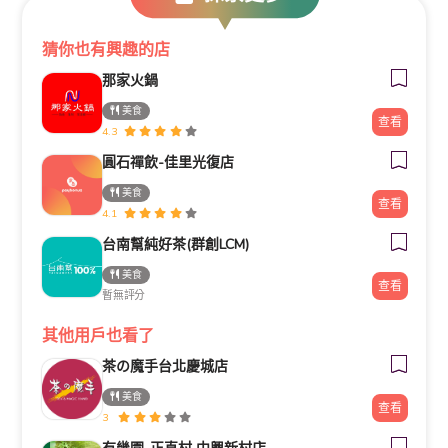
猜你也有興趣的店
那家火鍋
美食
查看
4.3
圓石禪飲-佳里光復店
美食
查看
4.1
台南幫純好茶(群創LCM)
美食
查看
暫無評分
其他用戶也看了
茶の魔手台北慶城店
美食
查看
3