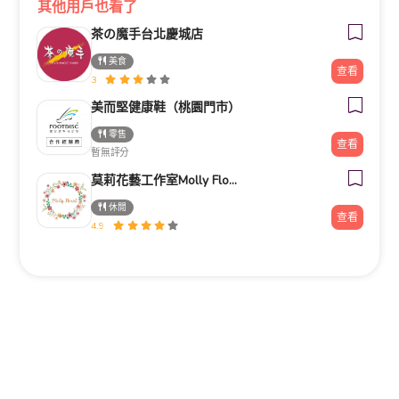
其他用戶也看了
茶の魔手台北慶城店
美食
查看
3
美而堅健康鞋（桃園門市）
零售
查看
暫無評分
莫莉花藝工作室Molly Florist
休閒
查看
4.9