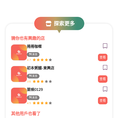
探索更多
猜你也有興趣的店
捲捲咖喱
美食
查看
4.7
初本粥舖-東興店
美食
查看
3.8
萊唄0129
美食
查看
4.5
其他用戶也看了