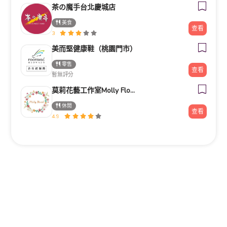
茶の魔手台北慶城店
美食
查看
3
美而堅健康鞋（桃園門市）
零售
查看
暫無評分
莫莉花藝工作室Molly Florist
休閒
查看
4.9