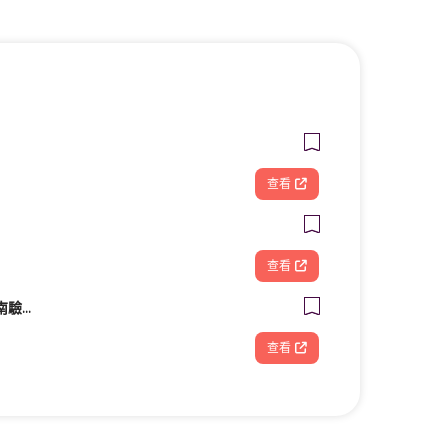
查看
查看
興泰汽車檢驗廠｜台南驗車｜修車｜汽車保養《路馳揚歸仁店》
查看