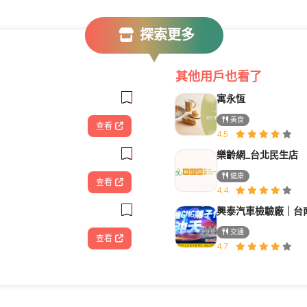
探索更多
其他用戶也看了
寓永恆
美食
查看
4.5
樂齡網_台北民生店
健康
查看
4.4
交通
查看
4.7