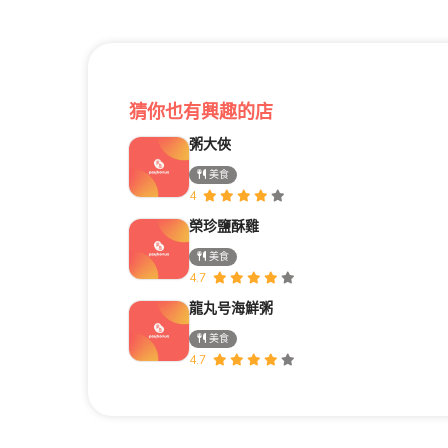
猜你也有興趣的店
粥大俠
美食
4
榮珍鹽酥雞
美食
4.7
龍丸号海鮮粥
美食
4.7