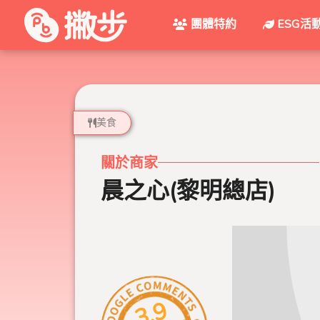
團體特約
ESG活
美食
關於商家
晨之心(黎明總店)
3.9