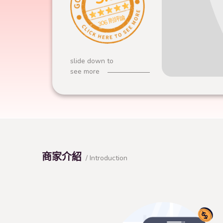
306 則評論
slide down to
see more
商家介紹
/ Introduction