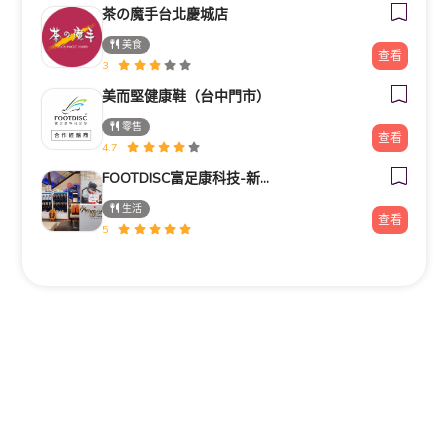
茶の魔手台北慶城店
美食
查看
3
美而堅健康鞋（台中門市）
零售
查看
4.7
FOOTDISC富足康科技-新光三越-桃園站前店
生活
查看
5