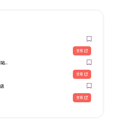
查看
星采牙醫診所 (台北車站館前)
查看
南店
查看