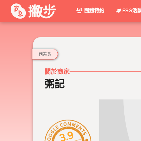
團體特約
ESG活
美食
關於商家
粥記
3.9