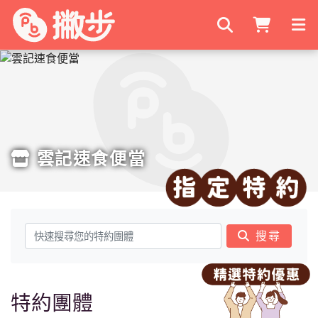
搜尋商家
雲記速食便當
搜尋
特約團體