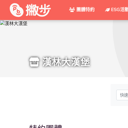
團體特約
ESG活
漢林大漢堡