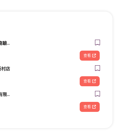
興泰汽車檢驗廠｜台南驗車｜修車｜汽車保養《路馳揚歸仁店》
查看
新村店
查看
滙聚智能販賣機股份有限公司
查看