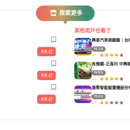
探索更多
其他用戶也看了
交通
查看
4.7
有幾園-正直村 中興
零售
查看
4.1
其他
查看
2.7