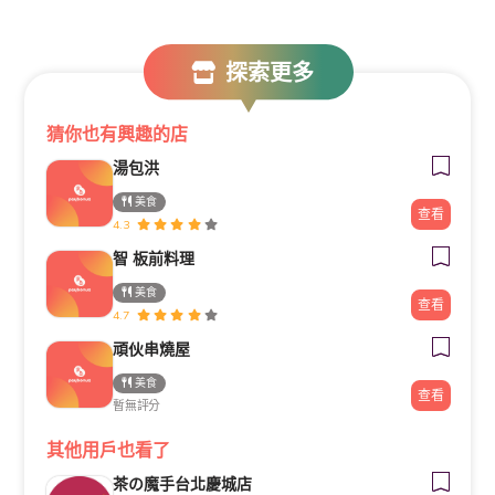
探索更多
猜你也有興趣的店
湯包洪
美食
查看
4.3
智 板前料理
美食
查看
4.7
頑伙串燒屋
美食
查看
暫無評分
其他用戶也看了
茶の魔手台北慶城店