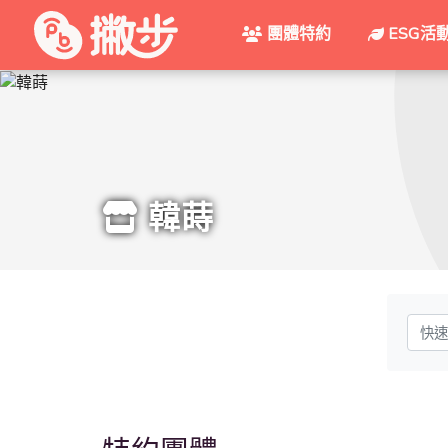
團體特約
ESG活
韓蒔