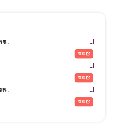
滙聚智能販賣機股份有限公司
查看
查看
米蘭時尚髮型 - 台南南科新市旗艦店
查看