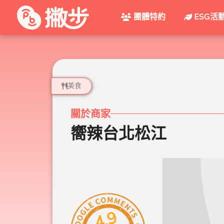
團體特約
ESG活
美食
關於商家
嚮辣台北松江
4.9