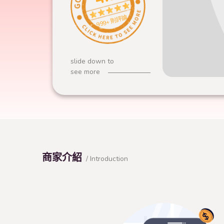
999+ 則評論
slide down to
see more
商家介紹
/ Introduction