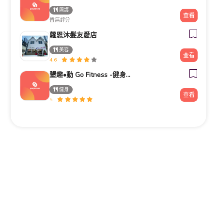
照護
查看
暫無評分
蘿恩沐髮友愛店
美容
查看
4.6
墾趣•動 Go Fitness -健身房推薦|器械皮拉提斯|瑜珈|銀髮族運動|肌力訓練|私人教練|企業包班|台北中山區|捷運南京
健身
查看
5