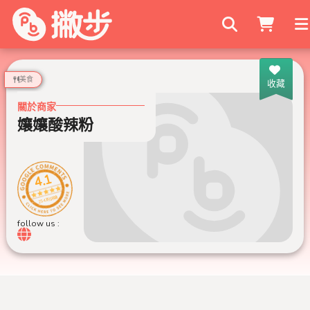
搜尋商家
美食
收藏
關於商家
孃孃酸辣粉
4.1
254 則評論
follow us :