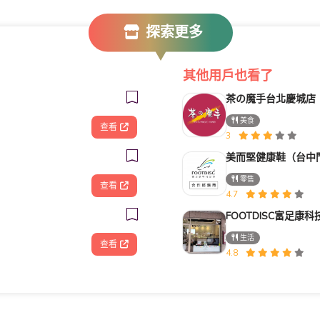
探索更多
其他用戶也看了
茶の魔手台北慶城店
美食
查看
3
美而堅健康鞋（台中
零售
查看
4.7
生活
查看
4.8