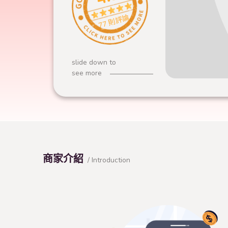
77 則評論
slide down to
see more
商家介紹
/ Introduction