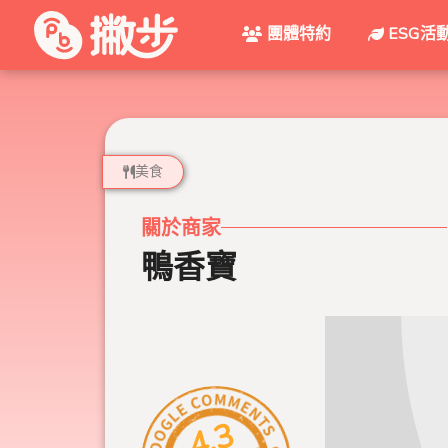
團體特約
ESG活
美食
關於商家
鴨香寶
4.3