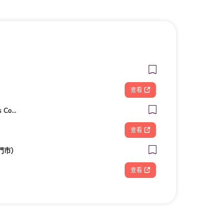
查看
客美多咖啡 Komeda‘s Coffee - 台南小北店
查看
門市）
查看