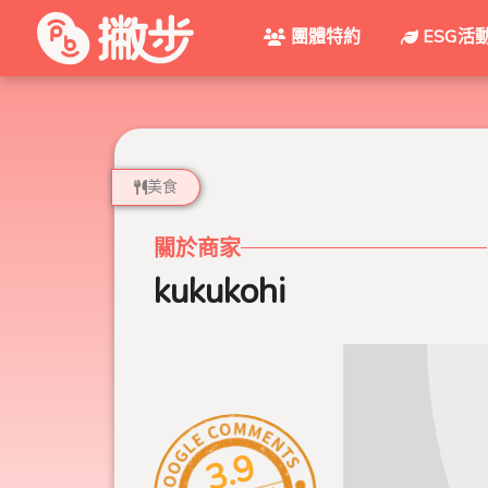
團體特約
ESG活
美食
關於商家
kukukohi
3.9