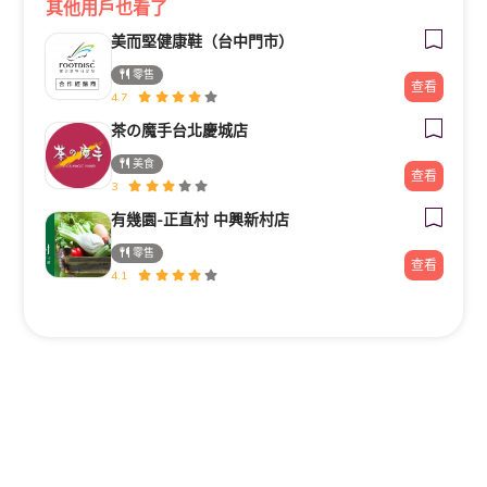
其他用戶也看了
美而堅健康鞋（台中門市）
零售
查看
4.7
茶の魔手台北慶城店
美食
查看
3
有幾園-正直村 中興新村店
零售
查看
4.1