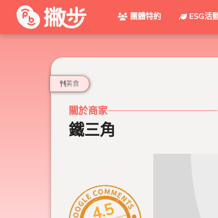
團體特約
ESG活
美食
關於商家
鐵三角
4.5