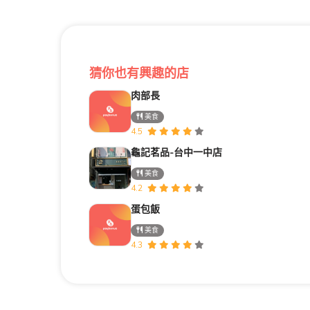
猜你也有興趣的店
肉部長
美食
4.5
龜記茗品-台中一中店
美食
4.2
蛋包飯
美食
4.3