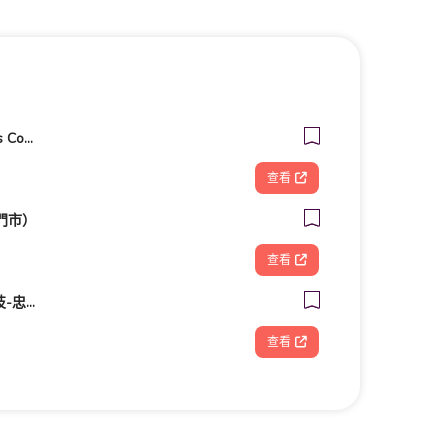
客美多咖啡 Komeda‘s Coffee - 台南小北店
查看
門市）
查看
FOOTDISC富足康科技-忠孝直營門市
查看