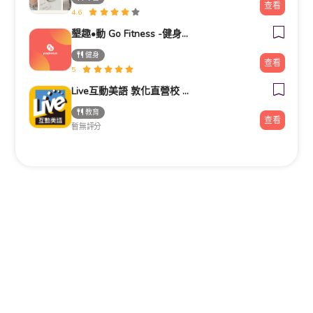
查看
4.6
墾趣•動 Go Fitness -健身房推薦|器械皮拉提斯|瑜珈|銀髮族運動|肌力訓練|私人教練|企業包班|台北中山區|捷運南京
健身
查看
5
Live互動美語 敦化直營校 小一先修｜幼兒美語班｜兒童美語班｜自然發音班｜全民英檢班｜
教育
查看
暫無評分