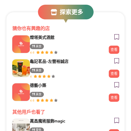
探索更多
猜你也有興趣的店
燈塔美式酒館
美食
查看
4.6
龜記茗品-左營裕誠店
美食
查看
4
德藝小築
美食
查看
4.6
其他用戶也看了
萬昌魔術服飾magic
零售