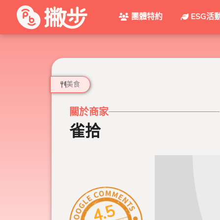
團體特約
ESG活
美食
關於商家
雀拾
4.5