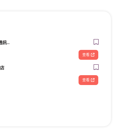
聯強電信聯盟大利嘉通訊生活館
查看
南店
查看