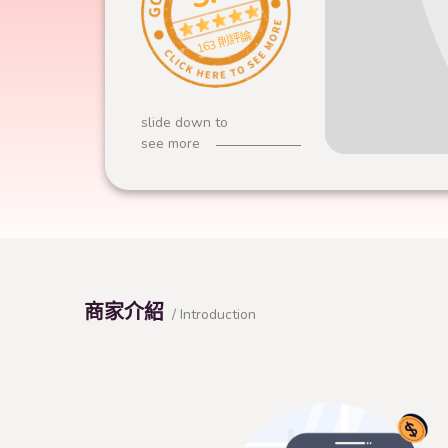
163 則評論
slide down to
see more
商家介紹
/ Introduction