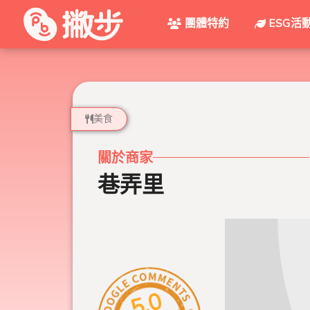
團體特約
ESG活
美食
關於商家
巷弄里
5.0