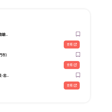
興泰汽車檢驗廠｜台南驗車｜修車｜汽車保養《路馳揚歸仁店》
查看
門市）
查看
FOOTDISC富足康科技-忠孝直營門市
查看