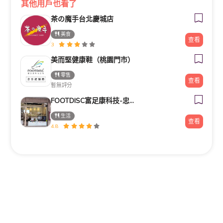
其他用戶也看了
茶の魔手台北慶城店
美食
查看
3
美而堅健康鞋（桃園門市）
零售
查看
暫無評分
FOOTDISC富足康科技-忠孝直營門市
生活
查看
4.8