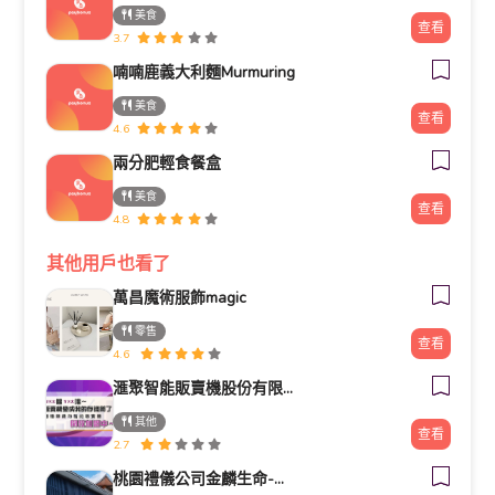
美食
查看
3.7
喃喃鹿義大利麵Murmuring
美食
查看
4.6
兩分肥輕食餐盒
美食
查看
4.8
其他用戶也看了
萬昌魔術服飾magic
零售
查看
4.6
滙聚智能販賣機股份有限公司
其他
查看
2.7
桃園禮儀公司金麟生命-桃園中壢禮儀公司葬儀社台北新北新竹全省推薦